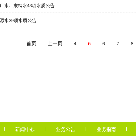
月出厂水、末梢水43项水质公告
水源水29项水质公告
首页
上一页
4
5
6
7
8
新闻中心
业务公告
业务指南